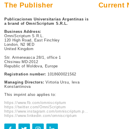
The Publisher
Current
Publicaciones Universitarias Argentinas is
a brand of OmniScriptum S.R.L.
Business Address:
OmniScriptum S.R.L.
120 High Road, East Finchley
London, N2 9ED
United Kingdom
Str. Armeneasca 28/1, office 1
Chisinau MD-2012
Republic of Moldova, Europe
Registration number:
1018600021562
Managing Directors:
Virtoria Ursu, Ieva
Konstantinova
This imprint also applies to:
https://www.fb.com/omniscriptum
https://twitter.com/OmniScriptum
https://www.instagram.com/omniscriptum.publishing
https://www.linkedin.com/omniscriptum