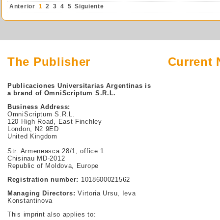
Anterior
1
2
3
4
5
Siguiente
The Publisher
Current
Publicaciones Universitarias Argentinas is
a brand of OmniScriptum S.R.L.
Business Address:
OmniScriptum S.R.L.
120 High Road, East Finchley
London, N2 9ED
United Kingdom
Str. Armeneasca 28/1, office 1
Chisinau MD-2012
Republic of Moldova, Europe
Registration number:
1018600021562
Managing Directors:
Virtoria Ursu, Ieva
Konstantinova
This imprint also applies to: