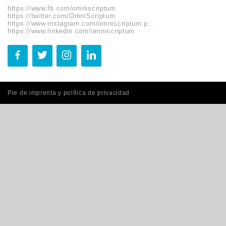
https://www.fb.com/omniscriptum
https://twitter.com/OmniScriptum
https://www.instagram.com/omniscriptum.publishing
https://www.linkedin.com/omniscriptum
Pie de imprenta y política de privacidad